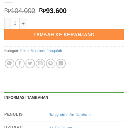
Harga
Harga
104.000
93.600
Rp
Rp
aslinya
saat
Kuantitas Syaksiyah Islamiyah Juz 2
adalah:
ini
Rp104.000.
adalah:
TAMBAH KE KERANJANG
Rp93.600.
Kategori:
Fikrul Mustanir
,
Tsaqofah
INFORMASI TAMBAHAN
PENULIS
Taqiyuddin An Nabhani
UKURAN