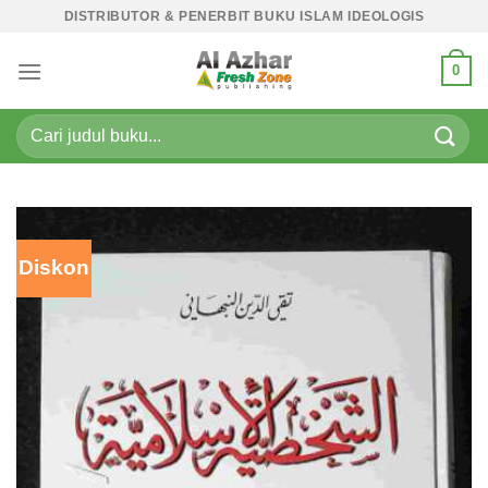
Skip
DISTRIBUTOR & PENERBIT BUKU ISLAM IDEOLOGIS
to
content
0
Pencarian
untuk:
Diskon