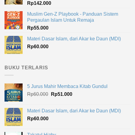
Rp
142.000
Muslim Gen-Z Playbook - Panduan Sistem
Pergaulan Islam Untuk Remaja
Rp
55.000
Materi Dasar Islam, dari Akar ke Daun (MDI)
Rp
60.000
BUKU TERLARIS
5 Jurus Mahir Membaca Kitab Gundul
Harga
Harga
Rp
60.000
Rp
51.000
aslinya
saat
adalah:
ini
Materi Dasar Islam, dari Akar ke Daun (MDI)
Rp60.000.
adalah:
Rp
60.000
Rp51.000.
Takatul Hizby