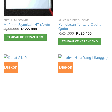
FIKRUL MUSTANIR
AL AZHAR FRESHZONE
Penjelasan Tentang Qadha
Mafahim Siyasiyah HT (Arab)
Qadar
Harga
Harga
Rp
62.000
Rp
55.800
aslinya
saat
Harga
Harga
Rp
24.000
Rp
20.400
adalah:
ini
aslinya
saat
TAMBAH KE KERANJANG
Rp62.000.
adalah:
adalah:
ini
TAMBAH KE KERANJANG
Rp55.800.
Rp24.000.
adalah:
Rp20.400.
Diskon
Diskon