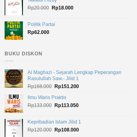
Harga
Harga
Rp
20.000
Rp
18.000
aslinya
saat
adalah:
ini
Politik Partai
Rp20.000.
adalah:
Rp
62.000
Rp18.000.
BUKU DISKON
Al Maghazi - Sejarah Lengkap Peperangan
Rasulullah Saw.- Jilid 1
Harga
Harga
Rp
168.000
Rp
151.200
aslinya
saat
Ilmu Waris Praktis
adalah:
ini
Harga
Harga
Rp
133.000
Rp168.000.
Rp
113.050
adalah:
aslinya
saat
Rp151.200.
adalah:
ini
Kepribadian Islam Jilid 1
Rp133.000.
adalah:
Harga
Harga
Rp
120.000
Rp
108.000
Rp113.050.
aslinya
saat