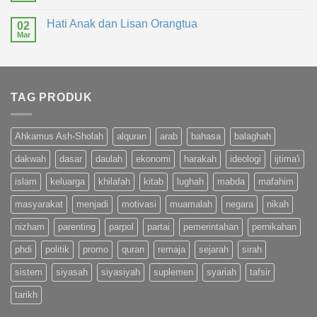
Hati Anak dan Lisan Orangtua
02
Mar
TAG PRODUK
Ahkamus Ash-Sholah
alquran
arab
bahasa
balaghah
dakwah
dasar
daulah
ekonomi
harakah
ideologi
ijtima'i
islam
keluarga
khilafah
kitab
lughah
mabda
mafahim
masyarakat
menjadi
motivasi
muamalah
negara
nikah
nizham
parenting
parpol
partai
pemerintahan
pernikahan
phdi
politik
promo
quran
remaja
sejarah
sirah
sistem
siyasah
siyasiyah
suplemen
syariah
tafsir
tarikh