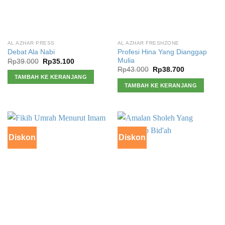
AL AZHAR PRESS
AL AZHAR FRESHZONE
Profesi Hina Yang Dianggap
Debat Ala Nabi
Mulia
Harga
Harga
Rp
39.000
Rp
35.100
aslinya
saat
Harga
Harga
Rp
43.000
Rp
38.700
adalah:
ini
aslinya
saat
TAMBAH KE KERANJANG
Rp39.000.
adalah:
adalah:
ini
TAMBAH KE KERANJANG
Rp35.100.
Rp43.000.
adalah:
Rp38.700.
Diskon
Diskon