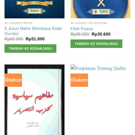
AL AZHAR PRESS
AL AZHAR FRESHZONE
5 Jurus Mahir Membaca Kitab
Fikih Puasa
Gundul
Harga
Harga
Rp
36.000
Rp
30.600
aslinya
saat
Harga
Harga
Rp
60.000
Rp
51.000
adalah:
ini
aslinya
saat
TAMBAH KE KERANJANG
Rp36.000.
adalah:
adalah:
ini
TAMBAH KE KERANJANG
Rp30.600.
Rp60.000.
adalah:
Rp51.000.
Diskon
Diskon