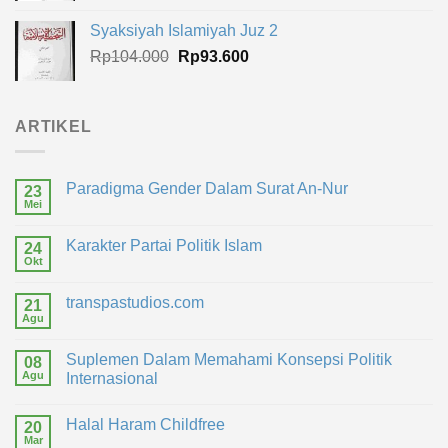
adalah:
ini
Syaksiyah Islamiyah Juz 2
Rp120.000.
adalah:
Harga
Harga
Rp
104.000
Rp
93.600
Rp108.000.
aslinya
saat
adalah:
ini
Rp104.000.
adalah:
ARTIKEL
Rp93.600.
Paradigma Gender Dalam Surat An-Nur
23
Mei
Karakter Partai Politik Islam
24
Okt
transpastudios.com
21
Agu
Suplemen Dalam Memahami Konsepsi Politik
08
Agu
Internasional
Halal Haram Childfree
20
Mar