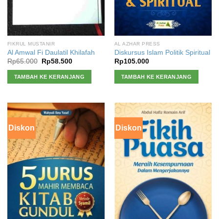
FIKRUL MUSTANIR
AL AZHAR PRESS
Al Amwal Fi Daulatil Khilafah
Diskursus Islam Politik Spiritual
Harga
Harga
Rp
65.000
Rp
58.500
Rp
105.000
aslinya
saat
adalah:
ini
TAMBAH KE KERANJANG
TAMBAH KE KERANJANG
Rp65.000.
adalah:
Rp58.500.
Diskon
Diskon