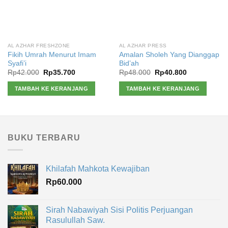
AL AZHAR FRESHZONE
AL AZHAR PRESS
Fikih Umrah Menurut Imam
Amalan Sholeh Yang Dianggap
Syafi’i
Bid’ah
Harga
Harga
Harga
Harga
Rp
42.000
Rp
35.700
Rp
48.000
Rp
40.800
aslinya
saat
aslinya
saat
adalah:
ini
adalah:
ini
TAMBAH KE KERANJANG
TAMBAH KE KERANJANG
Rp42.000.
adalah:
Rp48.000.
adalah:
Rp35.700.
Rp40.800.
BUKU TERBARU
Khilafah Mahkota Kewajiban
Rp
60.000
Sirah Nabawiyah Sisi Politis Perjuangan
Rasulullah Saw.