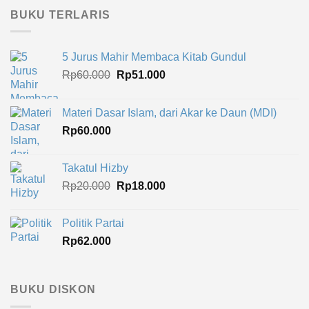
BUKU TERLARIS
5 Jurus Mahir Membaca Kitab Gundul
Harga
Harga
Rp
60.000
Rp
51.000
aslinya
saat
adalah:
ini
Materi Dasar Islam, dari Akar ke Daun (MDI)
Rp60.000.
adalah:
Rp
60.000
Rp51.000.
Takatul Hizby
Harga
Harga
Rp
20.000
Rp
18.000
aslinya
saat
adalah:
ini
Politik Partai
Rp20.000.
adalah:
Rp
62.000
Rp18.000.
BUKU DISKON