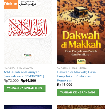
Diskon
AL AZHAR FRESHZONE
AL AZHAR FRESHZONE
Ad-Daulah al-Islamiyah
Dakwah di Makkah; Fase
(naskah versi 22/08/2021)
Pergolakan Politik dan
Pemikiran
Harga
Harga
Rp
72.000
Rp
64.800
aslinya
saat
Rp
45.000
adalah:
ini
TAMBAH KE KERANJANG
Rp72.000.
adalah:
TAMBAH KE KERANJANG
Rp64.800.