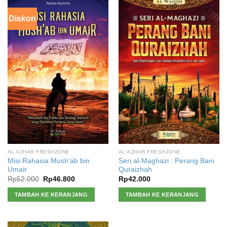
Diskon
AL AZHAR FRESHZONE
AL AZHAR FRESHZONE
Misi Rahasia Mush’ab bin
Seri al-Maghazi : Perang Bani
Umair
Quraizhah
Harga
Harga
Rp
52.000
Rp
46.800
Rp
42.000
aslinya
saat
adalah:
ini
TAMBAH KE KERANJANG
TAMBAH KE KERANJANG
Rp52.000.
adalah:
Rp46.800.