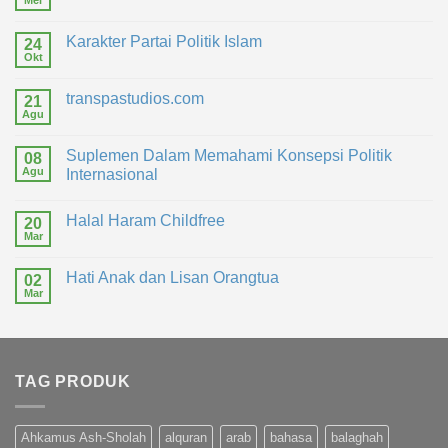
Mei
Karakter Partai Politik Islam
24
Okt
transpastudios.com
21
Agu
Suplemen Dalam Memahami Konsepsi Politik
08
Agu
Internasional
Halal Haram Childfree
20
Mar
Hati Anak dan Lisan Orangtua
02
Mar
TAG PRODUK
Ahkamus Ash-Sholah
alquran
arab
bahasa
balaghah