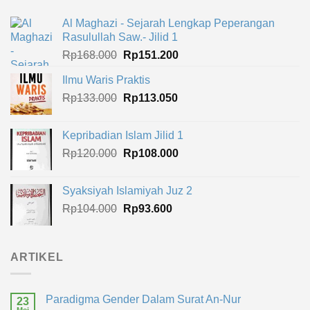
Al Maghazi - Sejarah Lengkap Peperangan
Rasulullah Saw.- Jilid 1
Harga
Harga
Rp
168.000
Rp
151.200
aslinya
saat
Ilmu Waris Praktis
adalah:
ini
Harga
Harga
Rp
133.000
Rp168.000.
Rp
113.050
adalah:
aslinya
saat
Rp151.200.
adalah:
ini
Kepribadian Islam Jilid 1
Rp133.000.
adalah:
Harga
Harga
Rp
120.000
Rp
108.000
Rp113.050.
aslinya
saat
adalah:
ini
Syaksiyah Islamiyah Juz 2
Rp120.000.
adalah:
Harga
Harga
Rp
104.000
Rp
93.600
Rp108.000.
aslinya
saat
adalah:
ini
Rp104.000.
adalah:
ARTIKEL
Rp93.600.
Paradigma Gender Dalam Surat An-Nur
23