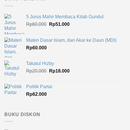
5 Jurus Mahir Membaca Kitab Gundul
Harga
Harga
Rp
60.000
Rp
51.000
aslinya
saat
adalah:
ini
Materi Dasar Islam, dari Akar ke Daun (MDI)
Rp60.000.
adalah:
Rp
60.000
Rp51.000.
Takatul Hizby
Harga
Harga
Rp
20.000
Rp
18.000
aslinya
saat
adalah:
ini
Politik Partai
Rp20.000.
adalah:
Rp
62.000
Rp18.000.
BUKU DISKON