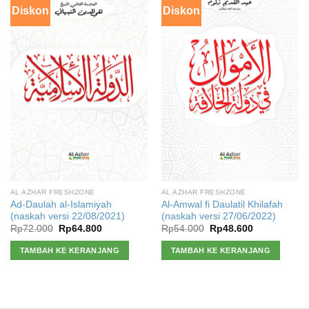
Diskon
Diskon
AL AZHAR FRESHZONE
AL AZHAR FRESHZONE
Ad-Daulah al-Islamiyah
Al-Amwal fi Daulatil Khilafah
(naskah versi 22/08/2021)
(naskah versi 27/06/2022)
Harga
Harga
Harga
Harga
Rp
72.000
Rp
64.800
Rp
54.000
Rp
48.600
aslinya
saat
aslinya
saat
adalah:
ini
adalah:
ini
TAMBAH KE KERANJANG
TAMBAH KE KERANJANG
Rp72.000.
adalah:
Rp54.000.
adalah:
Rp64.800.
Rp48.600.