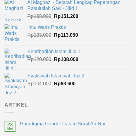
Al Maghazi - Sejarah Lengkap Peperangan
Rasulullah Saw.- Jilid 1
Harga
Harga
Rp
168.000
Rp
151.200
aslinya
saat
Ilmu Waris Praktis
adalah:
ini
Harga
Harga
Rp
133.000
Rp168.000.
Rp
113.050
adalah:
aslinya
saat
Rp151.200.
adalah:
ini
Kepribadian Islam Jilid 1
Rp133.000.
adalah:
Harga
Harga
Rp
120.000
Rp
108.000
Rp113.050.
aslinya
saat
adalah:
ini
Syaksiyah Islamiyah Juz 2
Rp120.000.
adalah:
Harga
Harga
Rp
104.000
Rp
93.600
Rp108.000.
aslinya
saat
adalah:
ini
Rp104.000.
adalah:
ARTIKEL
Rp93.600.
Paradigma Gender Dalam Surat An-Nur
23
Mei