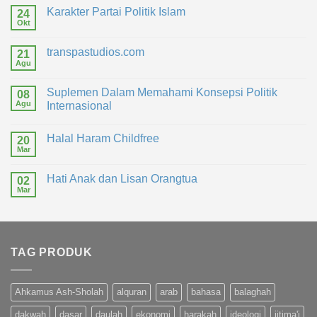
Karakter Partai Politik Islam
24
Okt
transpastudios.com
21
Agu
Suplemen Dalam Memahami Konsepsi Politik
08
Agu
Internasional
Halal Haram Childfree
20
Mar
Hati Anak dan Lisan Orangtua
02
Mar
TAG PRODUK
Ahkamus Ash-Sholah
alquran
arab
bahasa
balaghah
dakwah
dasar
daulah
ekonomi
harakah
ideologi
ijtima'i